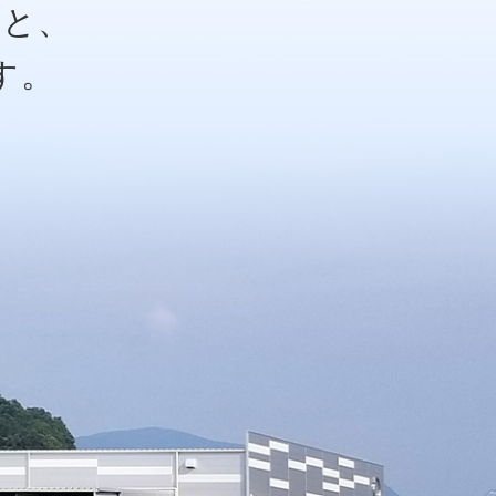
りと、
す。